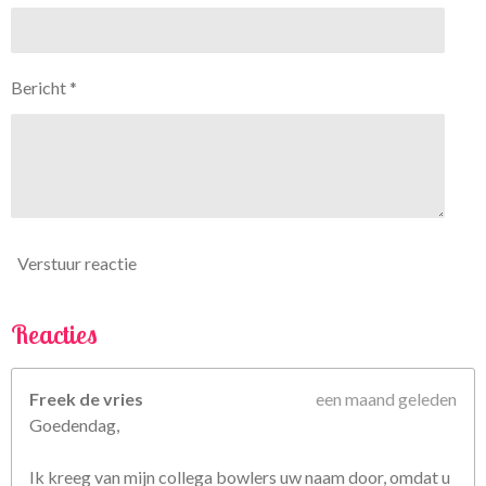
6
7
5
Bericht *
6
7
5
6
7
5
6
Verstuur reactie
8
s
t
Reacties
e
r
Freek de vries
een maand geleden
r
Goedendag,
e
n
Ik kreeg van mijn collega bowlers uw naam door, omdat u