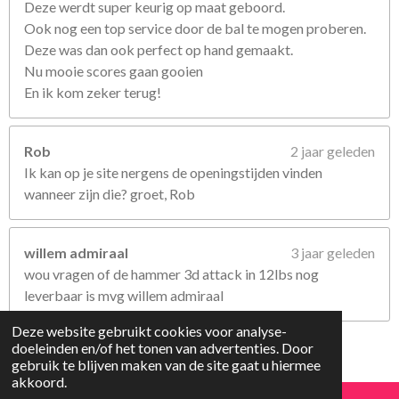
Deze werdt super keurig op maat geboord.
Ook nog een top service door de bal te mogen proberen.
Deze was dan ook perfect op hand gemaakt.
Nu mooie scores gaan gooien
En ik kom zeker terug!
Rob
2 jaar geleden
Ik kan op je site nergens de openingstijden vinden
wanneer zijn die? groet, Rob
willem admiraal
3 jaar geleden
wou vragen of de hammer 3d attack in 12lbs nog
leverbaar is mvg willem admiraal
Deze website gebruikt cookies voor analyse-
© 2022 - 2026 Bowlingshop lelystad
doeleinden en/of het tonen van advertenties. Door
Powered by
JouwWeb
gebruik te blijven maken van de site gaat u hiermee
akkoord.