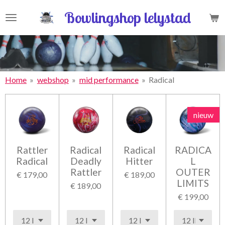
Ga
Bowlingshop lelystad
direct
naar
de
hoofdinhoud
Home
»
webshop
»
mid performance
»
Radical
nieuw
Rattler
Radical
Radical
RADICA
Radical
Deadly
Hitter
L
Rattler
OUTER
€ 179,00
€ 189,00
LIMITS
€ 189,00
€ 199,00