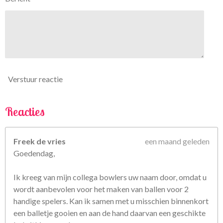
6
7
5
6
7
5
6
Verstuur reactie
8
s
t
Reacties
e
r
Freek de vries
een maand geleden
r
Goedendag,
e
n
Ik kreeg van mijn collega bowlers uw naam door, omdat u
wordt aanbevolen voor het maken van ballen voor 2
handige spelers. Kan ik samen met u misschien binnenkort
een balletje gooien en aan de hand daarvan een geschikte