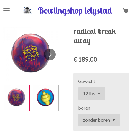
Ga
Bowlingshop lelystad
direct
naar
de
radical break
hoofdinhoud
away
€ 189,00
Gewicht
boren