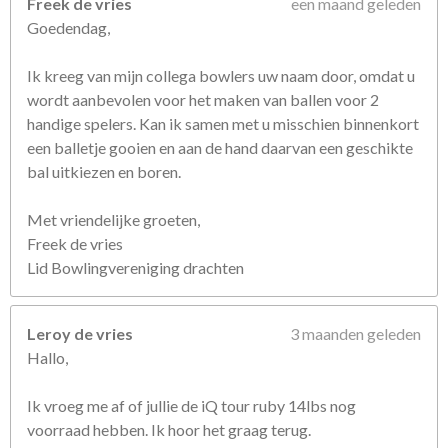
Freek de vries
een maand geleden
r
Goedendag,
e
n
Ik kreeg van mijn collega bowlers uw naam door, omdat u
wordt aanbevolen voor het maken van ballen voor 2
handige spelers. Kan ik samen met u misschien binnenkort
een balletje gooien en aan de hand daarvan een geschikte
bal uitkiezen en boren.
Met vriendelijke groeten,
Freek de vries
Lid Bowlingvereniging drachten
Leroy de vries
3 maanden geleden
Hallo,
Ik vroeg me af of jullie de iQ tour ruby 14lbs nog
voorraad hebben. Ik hoor het graag terug.