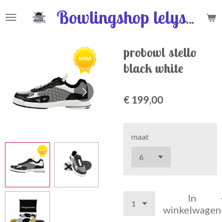
Ga
Bowlingshop lelystad
direct
naar
de
probowl stello
hoofdinhoud
black white
€ 199,00
maat
In
winkelwagen