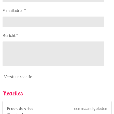
e
e
e
e
7
n
n
n
n
E-mailadres *
5
6
7
5
Bericht *
6
7
5
6
7
5
6
Verstuur reactie
8
s
t
Reacties
e
r
Freek de vries
een maand geleden
r