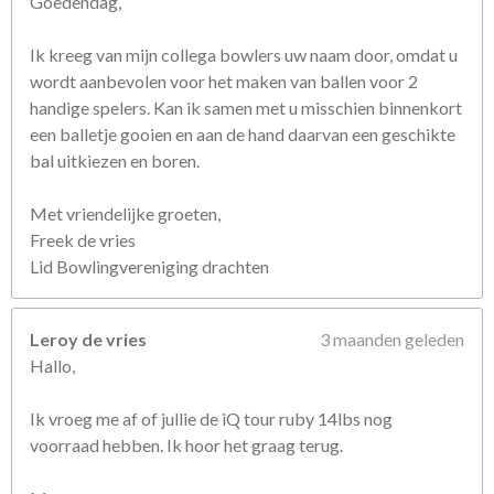
Goedendag,
e
n
Ik kreeg van mijn collega bowlers uw naam door, omdat u
wordt aanbevolen voor het maken van ballen voor 2
handige spelers. Kan ik samen met u misschien binnenkort
een balletje gooien en aan de hand daarvan een geschikte
bal uitkiezen en boren.
Met vriendelijke groeten,
Freek de vries
Lid Bowlingvereniging drachten
Leroy de vries
3 maanden geleden
Hallo,
Ik vroeg me af of jullie de iQ tour ruby 14lbs nog
voorraad hebben. Ik hoor het graag terug.