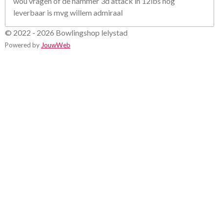
wou vragen of de hammer 3d attack in 12lbs nog
leverbaar is mvg willem admiraal
© 2022 - 2026 Bowlingshop lelystad
Powered by
JouwWeb