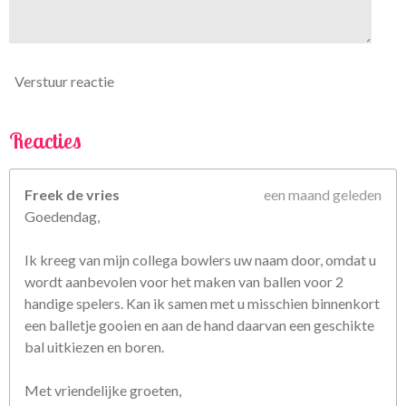
6
7
5
6
Verstuur reactie
8
s
t
Reacties
e
r
Freek de vries
een maand geleden
r
Goedendag,
e
n
Ik kreeg van mijn collega bowlers uw naam door, omdat u
wordt aanbevolen voor het maken van ballen voor 2
handige spelers. Kan ik samen met u misschien binnenkort
een balletje gooien en aan de hand daarvan een geschikte
bal uitkiezen en boren.
Met vriendelijke groeten,