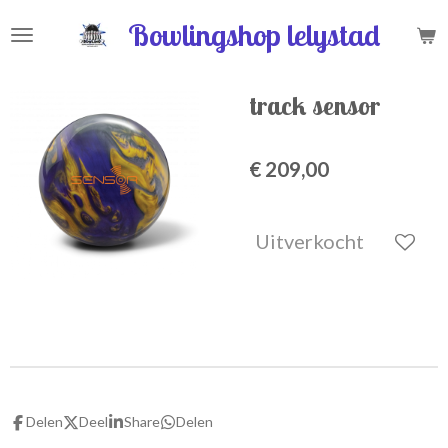
Ga
Bowlingshop lelystad
direct
naar
de
track sensor
hoofdinhoud
€ 209,00
Uitverkocht
Delen
Deel
Share
Delen