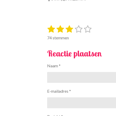
1
2
3
4
5
S
R
t
a
s
s
s
s
s
e
74 stemmen
t
m
t
t
t
t
t
i
m
Reactie plaatsen
e
e
e
e
e
e
n
n
g
r
r
r
r
r
:
Naam *
r
r
r
r
2
e
e
e
e
.
7
n
n
n
n
5
E-mailadres *
6
7
5
6