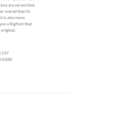
 boy are we excited.
r overall than its
it is also more
 you a Bigfoot that
original.
2.597
0 0.040