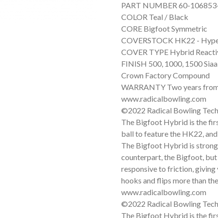
PART NUMBER 60-106853
COLOR Teal / Black
CORE Bigfoot Symmetric
COVERSTOCK HK22 - Hyper
COVER TYPE Hybrid Reacti
FINISH 500, 1000, 1500 Siaai
Crown Factory Compound
WARRANTY Two years from 
www.radicalbowling.com
©2022 Radical Bowling Tech
The Bigfoot Hybrid is the fir
ball to feature the HK22, and
The Bigfoot Hybrid is stronge
counterpart, the Bigfoot, but 
responsive to friction, giving
hooks and flips more than the
www.radicalbowling.com
©2022 Radical Bowling Tech
The Bigfoot Hybrid is the fir