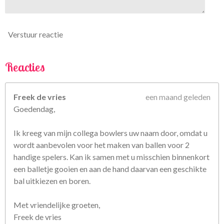
7
5
6
Verstuur reactie
8
s
t
Reacties
e
r
Freek de vries
een maand geleden
r
Goedendag,
e
n
Ik kreeg van mijn collega bowlers uw naam door, omdat u
wordt aanbevolen voor het maken van ballen voor 2
handige spelers. Kan ik samen met u misschien binnenkort
een balletje gooien en aan de hand daarvan een geschikte
bal uitkiezen en boren.
Met vriendelijke groeten,
Freek de vries