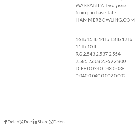
WARRANTY: Two years
from purchase date
HAMMERBOWLING.COM
16 lb 15 lb 14 lb 13 lb 12 lb
11 lb 10 lb
RG 2.543 2.537 2.554
2.585 2.608 2.769 2.800
DIFF 0.033 0.038 0.038
0.040 0.040 0.002 0.002
Delen
Deel
Share
Delen