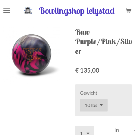
Ga
Bowlingshop lelystad
direct
naar
de
Raw
hoofdinhoud
Purple/Pink/Silv
er
€ 135,00
Gewicht
In