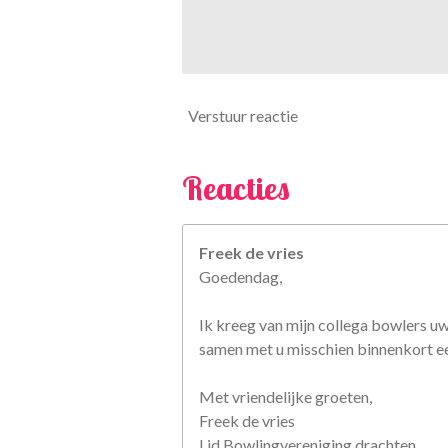
6
7
5
6
8
Verstuur reactie
s
t
Reacties
e
r
r
Freek de vries
e
Goedendag,
n
Ik kreeg van mijn collega bowlers u
samen met u misschien binnenkort een
Met vriendelijke groeten,
Freek de vries
Lid Bowlingvereniging drachten