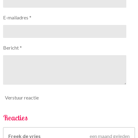
e
e
e
e
.
7
n
n
n
n
E-mailadres *
5
6
7
5
Bericht *
6
7
5
6
7
5
6
Verstuur reactie
8
s
t
Reacties
e
r
Freek de vries
een maand geleden
r