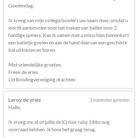
Goedendag,
e
n
Ik kreeg van mijn collega bowlers uw naam door, omdat u
wordt aanbevolen voor het maken van ballen voor 2
handige spelers. Kan ik samen met u misschien binnenkort
een balletje gooien en aan de hand daarvan een geschikte
bal uitkiezen en boren.
Met vriendelijke groeten,
Freek de vries
Lid Bowlingvereniging drachten
Leroy de vries
3 maanden geleden
Hallo,
Ik vroeg me af of jullie de iQ tour ruby 14lbs nog
voorraad hebben. Ik hoor het graag terug.