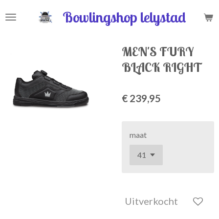
Ga
Bowlingshop lelystad
direct
naar
de
MEN'S FURY
hoofdinhoud
BLACK RIGHT
€ 239,95
maat
Uitverkocht