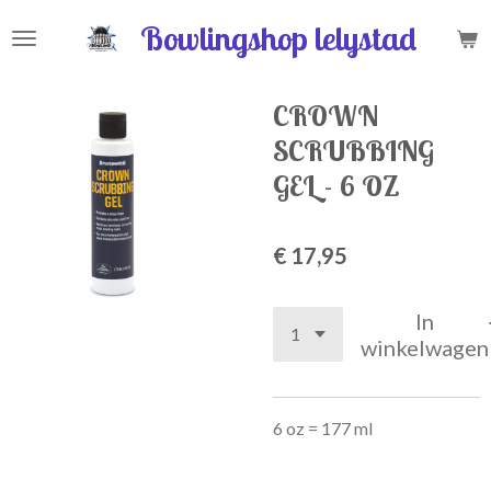
Ga
Bowlingshop lelystad
direct
naar
de
CROWN
hoofdinhoud
SCRUBBING
GEL - 6 OZ
€ 17,95
In
winkelwagen
6 oz = 177 ml