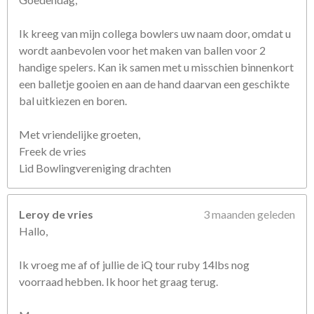
e
n
Ik kreeg van mijn collega bowlers uw naam door, omdat u
wordt aanbevolen voor het maken van ballen voor 2
handige spelers. Kan ik samen met u misschien binnenkort
een balletje gooien en aan de hand daarvan een geschikte
bal uitkiezen en boren.
Met vriendelijke groeten,
Freek de vries
Lid Bowlingvereniging drachten
Leroy de vries
3 maanden geleden
Hallo,
Ik vroeg me af of jullie de iQ tour ruby 14lbs nog
voorraad hebben. Ik hoor het graag terug.