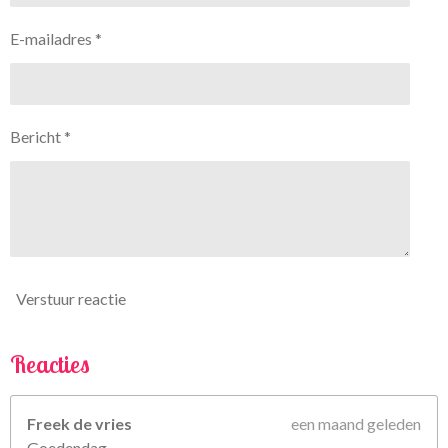
e
e
e
e
7
n
n
n
n
E-mailadres *
5
6
7
5
Bericht *
6
7
5
6
7
5
6
Verstuur reactie
8
s
t
Reacties
e
r
Freek de vries
een maand geleden
r
Goedendag,