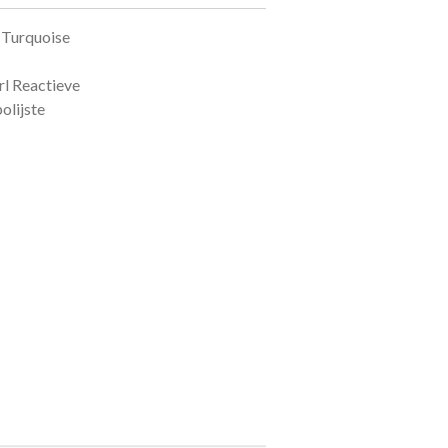
/ Turquoise
rl Reactieve
olijste