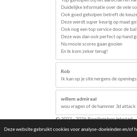
Duidelijke informatie over de vele so
Ook goed geholpen betreft de keuze
Deze werdt super keurig op maat g
Ook nog een top service door de bal
Deze was dan ook perfect op hand 
Nu mooie scores gaan gooien
En ik kom zeker terug!
Rob
Ik kan op je site nergens de openings
willem admiraal
wou vragen of de hammer 3d attack i
© 2022 - 2026 Bowlingshop lelystad
Deze website gebruikt cookies voor analyse-doeleinden en/of he