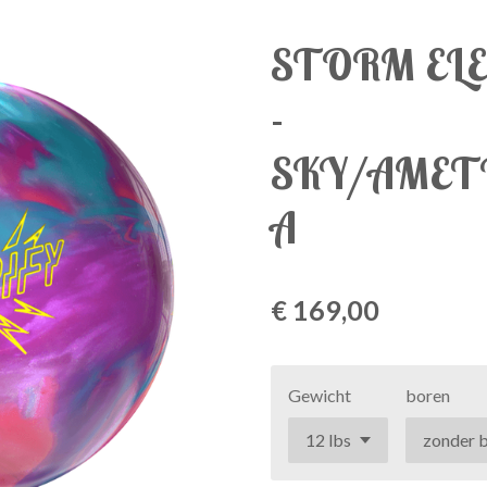
STORM ELE
-
SKY/AMET
A
€ 169,00
Gewicht
boren