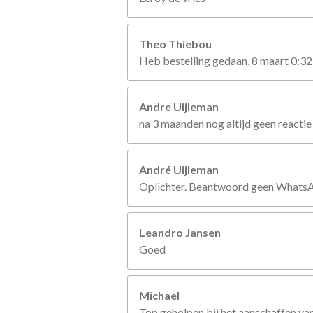
Theo Thiebou
Heb bestelling gedaan, 8 maart 0:32
Andre Uijleman
na 3 maanden nog altijd geen reactie
André Uijleman
Oplichter. Beantwoord geen WhatsApp
Leandro Jansen
Goed
Michael
Top geholpen bij het aanschaffen van