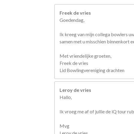
r
r
Freek de vries
e
Goedendag,
n
Ik kreeg van mijn collega bowlers u
samen met u misschien binnenkort een
Met vriendelijke groeten,
Freek de vries
Lid Bowlingvereniging drachten
Leroy de vries
Hallo,
Ik vroeg me af of jullie de iQ tour r
Mvg
Leroy de vries