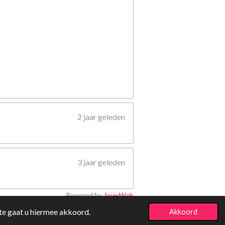
2 jaar geleden
3 jaar geleden
Powered by
JouwWeb
te gaat u hiermee akkoord.
Akkoord