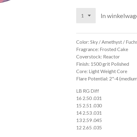
In winkelwag
Color: Sky / Amethyst / Fuch
Fragrance: Frosted Cake
Coverstock: Reactor
Finish: 1500 grit Polished
Core: Light Weight Core
Flare Potential: 2"-4 (mediu
LB RG Diff
16 2.50 .031
15 2.51 .030
14 2.53 .031
13 2.59 .045
12 2.65 .035