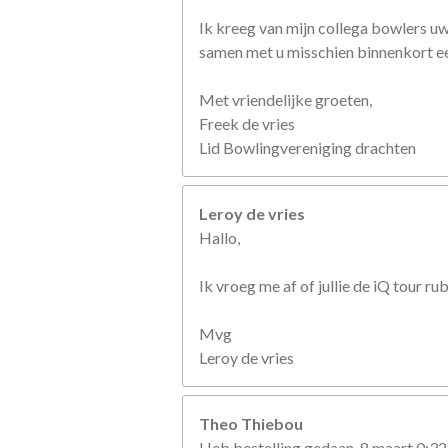
Ik kreeg van mijn collega bowlers u
samen met u misschien binnenkort een
Met vriendelijke groeten,
Freek de vries
Lid Bowlingvereniging drachten
Leroy de vries
Hallo,
Ik vroeg me af of jullie de iQ tour r
Mvg
Leroy de vries
Theo Thiebou
Heb bestelling gedaan, 8 maart 0:32