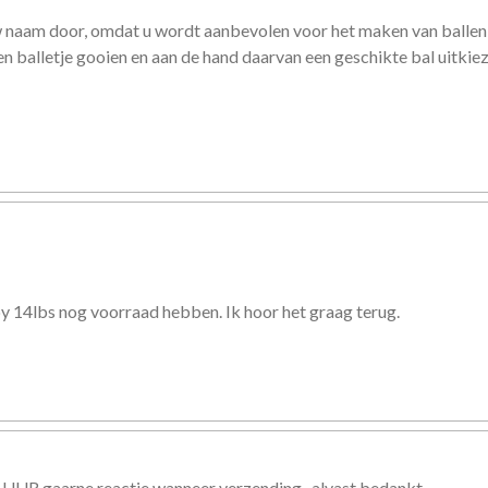
w naam door, omdat u wordt aanbevolen voor het maken van ballen 
 balletje gooien en aan de hand daarvan een geschikte bal uitkie
uby 14lbs nog voorraad hebben. Ik hoor het graag terug.
 UUR gaarne reactie wanneer verzending , alvast bedankt