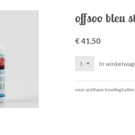
offsoo bleu s
€ 41,50
In winkelwag
voor urethane bowlingballen