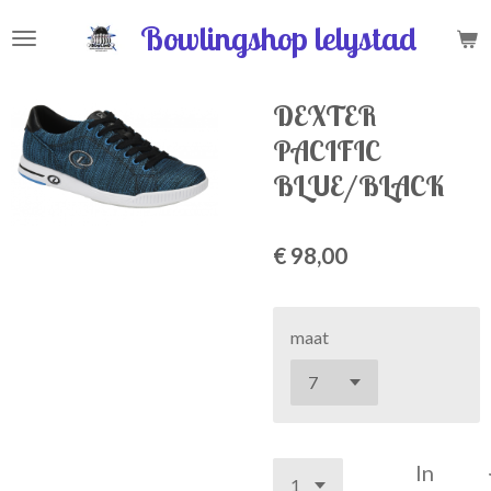
Ga
Bowlingshop lelystad
direct
naar
de
DEXTER
hoofdinhoud
PACIFIC
BLUE/BLACK
€ 98,00
maat
In