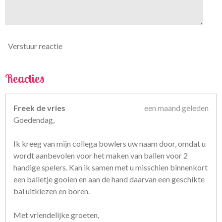
6
7
5
6
Verstuur reactie
8
s
t
Reacties
e
r
Freek de vries
een maand geleden
r
Goedendag,
e
n
Ik kreeg van mijn collega bowlers uw naam door, omdat u
wordt aanbevolen voor het maken van ballen voor 2
handige spelers. Kan ik samen met u misschien binnenkort
een balletje gooien en aan de hand daarvan een geschikte
bal uitkiezen en boren.
Met vriendelijke groeten,