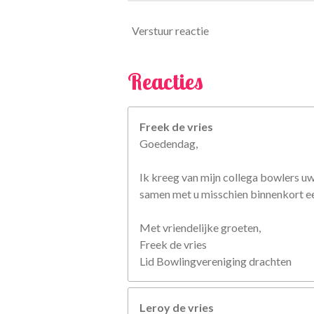
6
8
Verstuur reactie
s
t
Reacties
e
r
r
Freek de vries
e
Goedendag,
n
Ik kreeg van mijn collega bowlers u
samen met u misschien binnenkort een
Met vriendelijke groeten,
Freek de vries
Lid Bowlingvereniging drachten
Leroy de vries