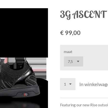
3G ASCENT
€ 99,00
maat
In winkelwag
Featuring our new Rise outsol