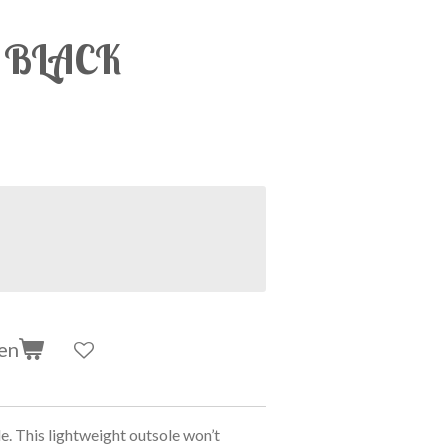
 BLACK
en
e. This lightweight outsole won’t