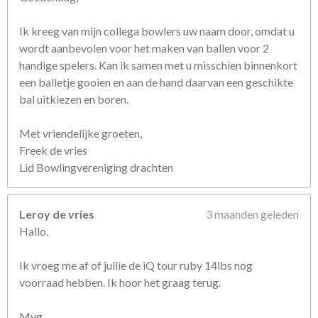
e
n
Ik kreeg van mijn collega bowlers uw naam door, omdat u
wordt aanbevolen voor het maken van ballen voor 2
handige spelers. Kan ik samen met u misschien binnenkort
een balletje gooien en aan de hand daarvan een geschikte
bal uitkiezen en boren.
Met vriendelijke groeten,
Freek de vries
Lid Bowlingvereniging drachten
Leroy de vries
3 maanden geleden
Hallo,
Ik vroeg me af of jullie de iQ tour ruby 14lbs nog
voorraad hebben. Ik hoor het graag terug.
Mvg