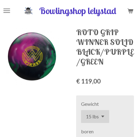
Ga
Bowlingshop lelystad
direct
naar
de
ROTO GRIP
hoofdinhoud
WINNER SOLID
BLACK/PURPLE
/GREEN
€ 119,00
Gewicht
boren