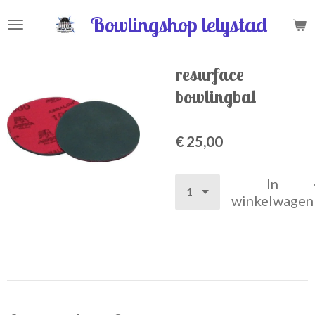
Ga
Bowlingshop lelystad
direct
naar
de
resurface
hoofdinhoud
bowlingbal
€ 25,00
In
winkelwagen