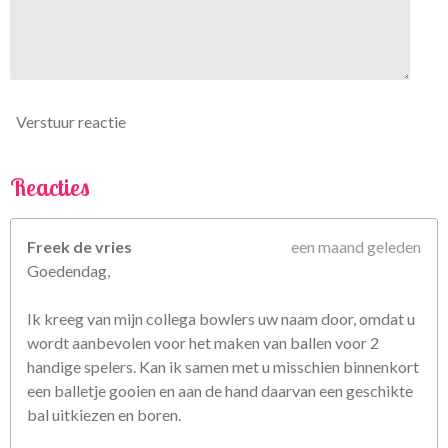
5
6
7
5
6
Verstuur reactie
8
s
t
Reacties
e
r
Freek de vries
een maand geleden
r
Goedendag,
e
n
Ik kreeg van mijn collega bowlers uw naam door, omdat u
wordt aanbevolen voor het maken van ballen voor 2
handige spelers. Kan ik samen met u misschien binnenkort
een balletje gooien en aan de hand daarvan een geschikte
bal uitkiezen en boren.