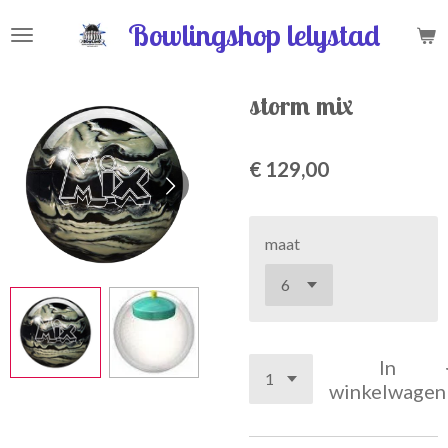
Ga
Bowlingshop lelystad
direct
naar
de
storm mix
hoofdinhoud
€ 129,00
maat
In
winkelwagen