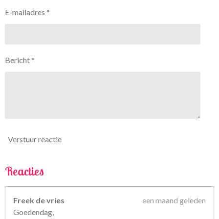
7
n
n
n
n
E-mailadres *
5
6
7
5
Bericht *
6
7
5
6
7
5
6
Verstuur reactie
8
s
t
Reacties
e
r
Freek de vries
een maand geleden
r
Goedendag,
e