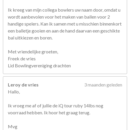
n
Ik kreeg van mijn collega bowlers uw naam door, omdat u
wordt aanbevolen voor het maken van ballen voor 2
handige spelers. Kan ik samen met u misschien binnenkort
een balletje gooien en aan de hand daarvan een geschikte
bal uitkiezen en boren.
Met vriendelijke groeten,
Freek de vries
Lid Bowlingvereniging drachten
Leroy de vries
3 maanden geleden
Hallo,
Ik vroeg me af of jullie de iQ tour ruby 14lbs nog
voorraad hebben. Ik hoor het graag terug.
Mvg