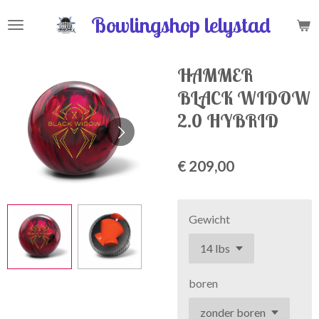
Ga
Bowlingshop lelystad
direct
naar
de
HAMMER
hoofdinhoud
BLACK WIDOW
2.0 HYBRID
€ 209,00
Gewicht
boren