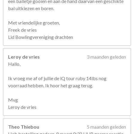
een balletje gooien en aan de hand daarvan een geschikte
bal uitkiezen en boren.
Met vriendelijke groeten,
Freek de vries
Lid Bowlingvereniging drachten
Leroy de vries
3 maanden geleden
Hallo,
Ik vroeg me af of jullie de iQ tour ruby 14lbs nog
voorraad hebben. Ik hoor het graag terug.
Mvg
Leroy de vries
Theo Thiebou
5 maanden geleden
Heb bestelling gedaan, 8 maart 0:32 UUR gaarne reactie