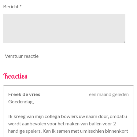
5
Bericht *
6
7
5
6
7
5
6
Verstuur reactie
8
s
t
Reacties
e
r
Freek de vries
een maand geleden
r
Goedendag,
e
n
Ik kreeg van mijn collega bowlers uw naam door, omdat u
wordt aanbevolen voor het maken van ballen voor 2
handige spelers. Kan ik samen met u misschien binnenkort